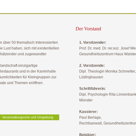
Der Vorstand
 über 50 thematisch Interessierten
1. Vorsitzender:
Lust haben, sich mit existentiellen
Prof. Dr. med. Dr. rer.soz. Josef W
schätzender und zugewandter
Gesundheitszentrum Haus Walst
andschaft einzigartige
2. Vorsitzende:
estaurants und in der Kaminhalle
Dipl. Theologin Monika Schmelter
umlichkeiten für Kleingruppen zur
Lüdinghausen
rmate und Themen eröffnen.
Schriftführerin:
Dipl. Psychologin Rita Linnenban
Münster
Kassierer:
Veranstaltungsorte und Umgebung
Paul Berlage,
Rechtsanwalt, Gesundheitszentr
Beisitzer: