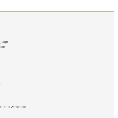
eglage,
edde
,
k,
um Haus Walstedde