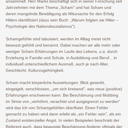
ansammelt. Herr Marks beschäftigt sich in seiner Forschung seit
Jahrzehnten mit dem Thema „Scham" und hat Scham und
deren mangelnde Bewältigung als Mitursache für den Erfolg
Hitlers identifiziert (dazu sein Buch: „Warum folgten sie Hitler –
Psychologie des Nationalsozialismus").
Schamgefühle sind tabuisiert, werden im Alltag meist nicht
bewusst gefühlt und benannt. Dabei machen wir alle mehr oder
weniger Scham-Erfahrungen im Laufe des Lebens, u.a. durch
Erziehung in Familie und Schule, in Ausbildung und Beruf... in
individuell unterschiedlichem Ausmaß, auch je nach Alter,
Geschlecht, Kulturzugehörigkeit.
Scham macht körperliche Auswirkungen: Blick gesenkt,
eingeigelt, verschlossen, „um sich kreisend", was neue (positive)
Erfahrungen erschweren kann. Bei Beschämung und Mobbing
im Sinne von „verhöhnt, verachtet und ausgegrenzt zu werden"
wird das Ich von Schamgefühlen überflutet. Einen Fehler
gemacht zu haben wird dann erlebt als „ein Fehler sein", als ein
Zustand existenzieller Angst. In vielen Beispielen beschrieb der
Referent auch, dass bewusste Beschämung Anderer oftmals der