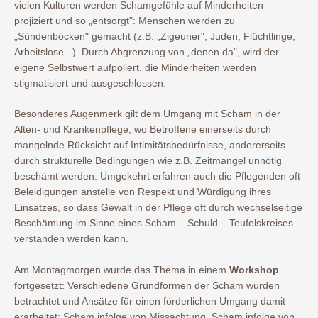
vielen Kulturen werden Schamgefühle auf Minderheiten
projiziert und so „entsorgt": Menschen werden zu
„Sündenböcken" gemacht (z.B. „Zigeuner", Juden, Flüchtlinge,
Arbeitslose...). Durch Abgrenzung von „denen da", wird der
eigene Selbstwert aufpoliert, die Minderheiten werden
stigmatisiert und ausgeschlossen.
Besonderes Augenmerk gilt dem Umgang mit Scham in der
Alten- und Krankenpflege, wo Betroffene einerseits durch
mangelnde Rücksicht auf Intimitätsbedürfnisse, andererseits
durch strukturelle Bedingungen wie z.B. Zeitmangel unnötig
beschämt werden. Umgekehrt erfahren auch die Pflegenden oft
Beleidigungen anstelle von Respekt und Würdigung ihres
Einsatzes, so dass Gewalt in der Pflege oft durch wechselseitige
Beschämung im Sinne eines Scham – Schuld – Teufelskreises
verstanden werden kann.
Am Montagmorgen wurde das Thema in einem
Workshop
fortgesetzt: Verschiedene Grundformen der Scham wurden
betrachtet und Ansätze für einen förderlichen Umgang damit
erarbeitet: Scham infolge von Missachtung, Scham infolge von